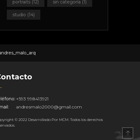
portraits
(12)
sin categoría
(1)
studio
(14)
Contacto
léfono:
+593 998413921
ail:
andresmalo2000@gmail.com
pyright © 2022 Desarrollado Por MCM. Todos los derechos
servados.