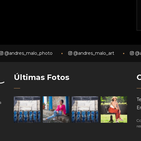
Últimas Fotos
Te
a
Em
Co
re